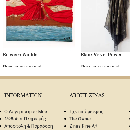
Between Worlds
Black Velvet Power
Price upon request
Price upon request
ΔΙΑΒΆΣΤΕ ΠΕΡΙΣΣΌΤΕΡΑ
ΔΙΑΒΆΣΤΕ ΠΕΡΙΣΣΌΤΕΡΑ
INFORMATION
ABOUT ZINAS
Ο Λογαριασμός Μου
Σχετικά με εμάς
Μέθοδοι Πληρωμής
The Owner
Αποστολή & Παράδοση
Zinas Fine Art