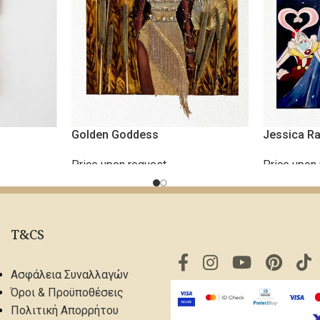
Golden Goddess
Jessica Ra
Price upon request
Price upon
ΔΙΑΒΆΣΤΕ ΠΕΡΙΣΣΌΤΕΡΑ
ΔΙΑΒΆΣΤΕ 
T&CS
Ασφάλεια Συναλλαγών
Όροι & Προϋποθέσεις
Πολιτική Απορρήτου