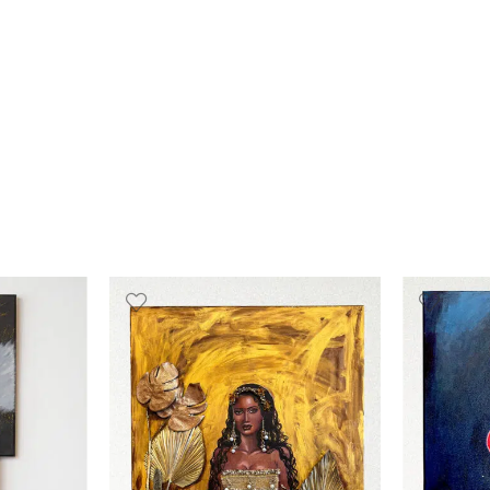
ΓΆΜΟΣ/ΒΆΦΤΙΣΗ
PARTY
CASUA