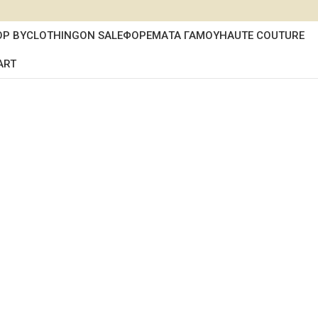
OP BY
CLOTHING
ON SALE
ΦΟΡΕΜΑΤΑ ΓΑΜΟΥ
HAUTE COUTURE
ART