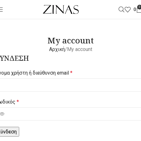
0
0
My account
Αρχική
My account
ΣΎΝΔΕΣΗ
νομα χρήστη ή διεύθυνση email
*
ωδικός
*
Σύνδεση