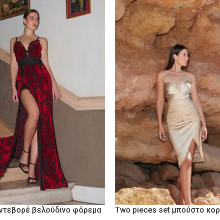
 ντεβορέ βελούδινο φόρεμα
Two pieces set μπούστο κορ