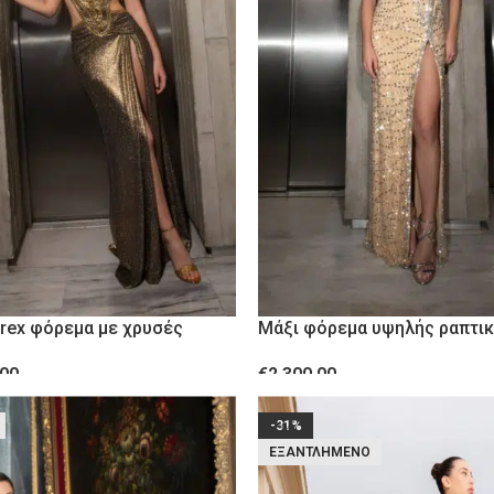
urex φόρεμα με χρυσές
Μάξι φόρεμα υψηλής ραπτικ
επτομέρειες
κρύσταλλα
.00
€
2,300.00
ΕΠΙΛΟΓΉ
-31%
ΕΞΑΝΤΛΗΜΈΝΟ