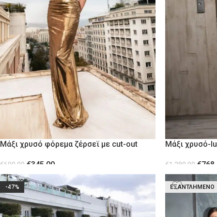
Μάξι χρυσό φόρεμα ζέρσεϊ με cut-out
Μάξι χρυσό-l
effects από διαφάνεια
μεταλλικές λ
€
345.00
€
768
€
690.00
€
1,280.00
ΕΠΙΛΟΓΉ
ΕΠΙΛΟΓΉ
-47%
ΕΞΑΝΤΛΗΜΈΝΟ