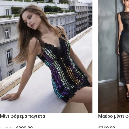
Μίνι φόρεμα παγιέτα
Μαύρο μίντι φ
διχτυωτό ύφ
€
390.00
€
360.00
€
735.00