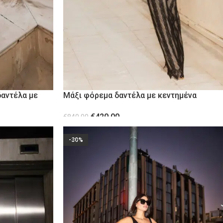
δαντέλα με
Μάξι φόρεμα δαντέλα με κεντημένα
κρόσσια
€
420.00
€
840.00
ΕΠΙΛΟΓΉ
-30%