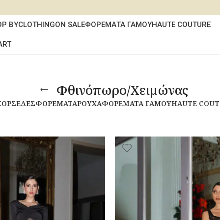
OP BY
CLOTHING
ON SALE
ΦΟΡΕΜΑΤΑ ΓΑΜΟΥ
HAUTE COUTURE
ART
Φθινόπωρο/Χειμώνας
ΚΟΡΣΈΔΕΣ
ΦΟΡΈΜΑΤΑ
ΡΟΎΧΑ
ΦΟΡΈΜΑΤΑ ΓΆΜΟΥ
HAUTE COUT