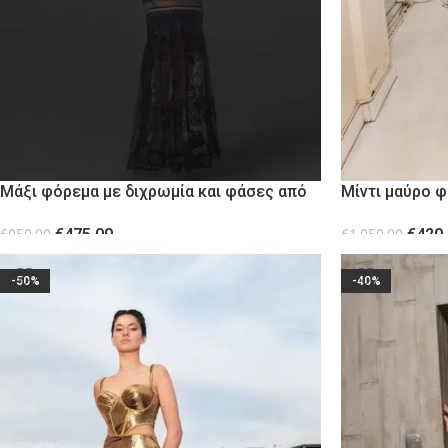
Μάξι φόρεμα με διχρωμία και φάσες από
Μίντι μαύρο φ
δαντέλα
παγιέτα
€
475.00
€
420
€
950.00
€
1,050.00
ΕΠΙΛΟΓΉ
ΕΠΙΛΟΓΉ
-50%
-40%