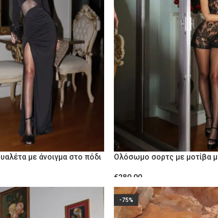
ΓΆΜΟΣ/ΒΆΦΤΙΣΗ
PARTY
CASUA
υαλέτα με άνοιγμα στο πόδι
Ολόσωμο σορτς με μοτίβα 
φύλλων
€
280.00
ΕΠΙΛΟΓΉ
-75%