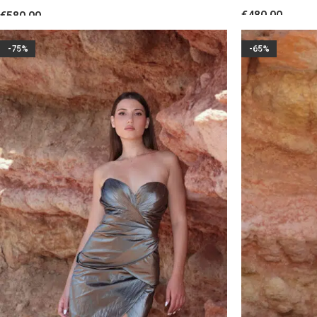
διπλής όψης
€
480.00
€
580.00
ΕΠΙΛΟΓΉ
ΕΠΙΛΟΓΉ
-75%
-65%