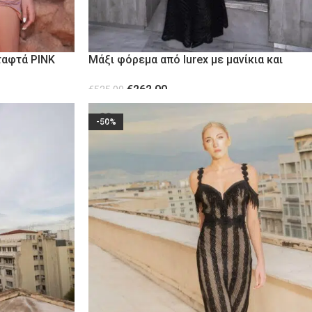
ταφτά PINK
Μάξι φόρεμα από lurex με μανίκια και
ανοιχτή πλάτη
€
262.00
€
525.00
ΕΠΙΛΟΓΉ
-50%