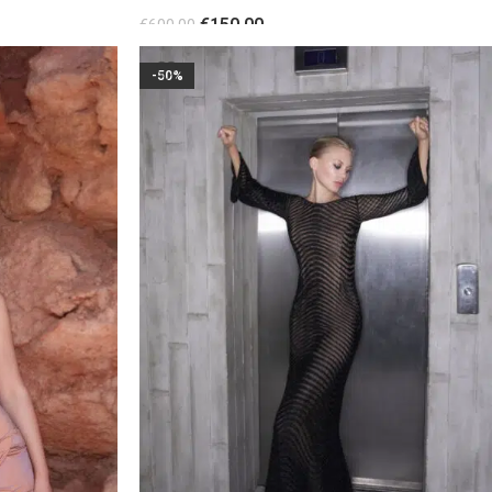
φούστα PINK
€
150.00
€
600.00
ΕΠΙΛΟΓΉ
-50%