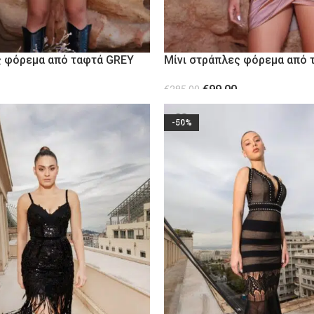
ς φόρεμα από ταφτά GREY
Μίνι στράπλες φόρεμα από 
€
99.00
€
285.00
ΕΠΙΛΟΓΉ
-50%