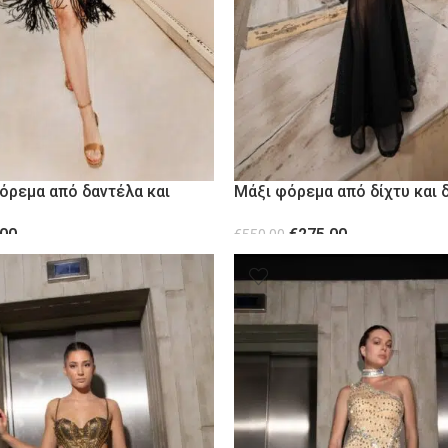
όρεμα από δαντέλα και
Μάξι φόρεμα από δίχτυ και 
μεταλλικά τρουξ
.00
€
275.00
€
550.00
ΕΠΙΛΟΓΉ