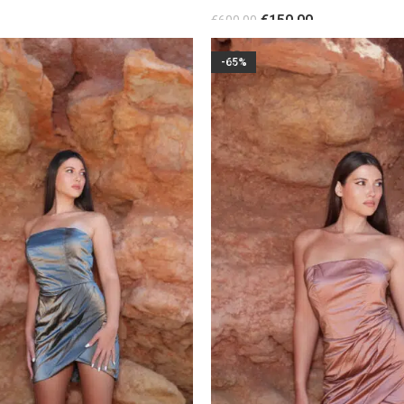
φούστα Gold
€
150.00
€
600.00
ΕΠΙΛΟΓΉ
-65%