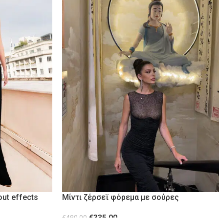
ut effects
Μίντι ζέρσεϊ φόρεμα με σούρες
€
335.00
€
480.00