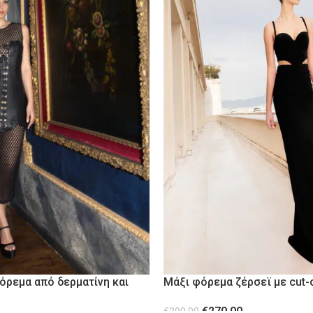
όρεμα από δερματίνη και
Μάξι φόρεμα ζέρσεϊ με cut-o
ασμα
απο διαφάνεια Black
€
270.00
€
390.00