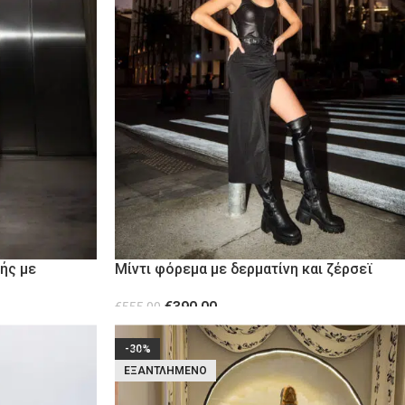
ής με
Μίντι φόρεμα με δερματίνη και ζέρσεϊ
€
390.00
€
555.00
ΕΠΙΛΟΓΉ
-30%
ΕΞΑΝΤΛΗΜΈΝΟ