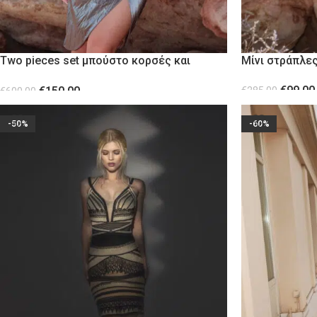
Two pieces set μπούστο κορσές και
Μίνι στράπλε
φούστα GREY
€
99.00
€
150.00
€
285.00
€
600.00
ΕΠΙΛΟΓΉ
ΕΠΙΛΟΓΉ
-50%
-60%