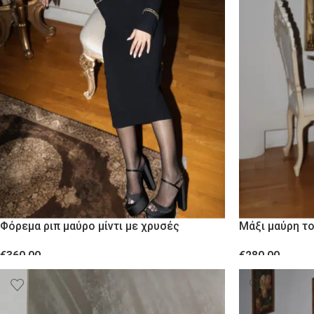
Φόρεμα ριπ μαύρο μίντι με χρυσές
Μάξι μαύρη το
λεπτομέρειες
και πούπουλα
€
360.00
€
280.00
ΕΠΙΛΟΓΉ
ΕΠΙΛΟΓΉ