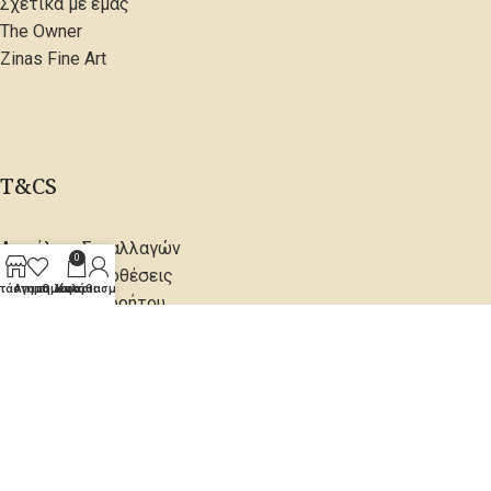
Σχετικά με εμάς
The Owner
Zinas Fine Art
T&CS
Ασφάλεια Συναλλαγών
0
Όροι & Προϋποθέσεις
τάστημα
Αγαπημένα
Ο λογαριασμός μου
Καλάθι
Πολιτική Απορρήτου