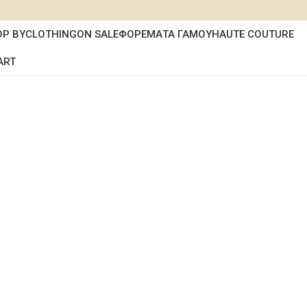
OP BY
CLOTHING
ON SALE
ΦΟΡΕΜΑΤΑ ΓΑΜΟΥ
HAUTE COUTURE
ART