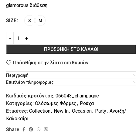
glamorous διάθεση
SIZE
S
M
ΠΡΟΣΘΉΚΗ ΣΤΟ ΚΑΛΆΘΙ
L
VACATION
Πρόσθήκη στην λίστα επιθυμιών
Περιγραφή
Επιπλέον πληροφορίες
Κωδικός προϊόντος:
066043_champagne
Κατηγορίες:
Ολόσωμες Φόρμες
,
Ρούχα
Ετικέτες:
Collection
,
New In
,
Occasion
,
Party
,
Άνοιξη/
Καλοκαίρι
Share: