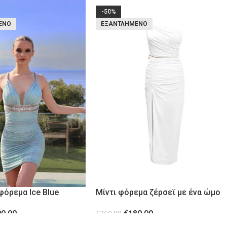
-50%
ΈΝΟ
ΕΞΑΝΤΛΗΜΈΝΟ
 φόρεμα Ice Blue
Μίντι φόρεμα ζέρσεϊ με ένα ώμο
00.00
€
180.00
€
360.00