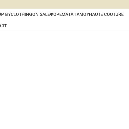
OP BY
CLOTHING
ON SALE
ΦΟΡΕΜΑΤΑ ΓΑΜΟΥ
HAUTE COUTURE
ART