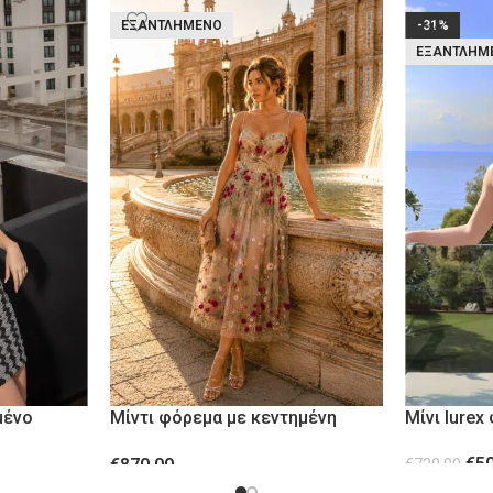
ΕΞΑΝΤΛΗΜΈΝΟ
-31%
ΕΞΑΝΤΛΗΜ
μένο
Μίντι φόρεμα με κεντημένη
Μίνι lurex
διαφάνεια από λουλούδια
€
5
€
870.00
€
720.00