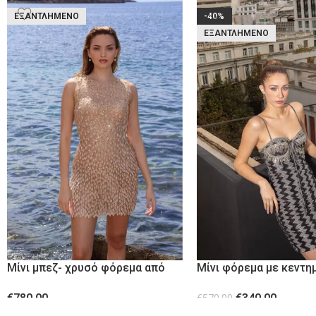
ΕΞΑΝΤΛΗΜΈΝΟ
-40%
ΕΞΑΝΤΛΗΜΈΝΟ
Μίνι μπεζ- χρυσό φόρεμα από
Μίνι φόρεμα με κεντη
ανάγλυφο ύφασμα
μπούστο
€
780.00
€
340.00
€
570.00