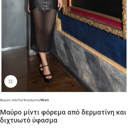
Κλικ για μεγέθυνση
Αρχική σελίδα
Φορέματα
Μίντι
Μαύρο μίντι φόρεμα από δερματίνη και
διχτυωτό ύφασμα