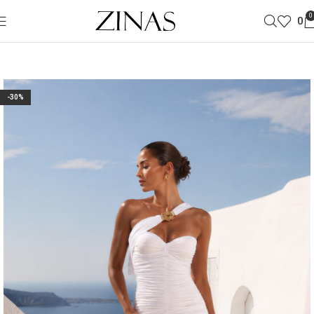
0
0
-30%