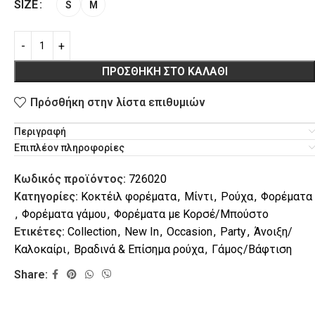
SIZE
S
M
ΠΡΟΣΘΉΚΗ ΣΤΟ ΚΑΛΆΘΙ
Πρόσθήκη στην λίστα επιθυμιών
Περιγραφή
L
VACATION
Επιπλέον πληροφορίες
Κωδικός προϊόντος:
726020
Κατηγορίες:
Κοκτέιλ φορέματα
,
Μίντι
,
Ρούχα
,
Φορέματα
,
Φορέματα γάμου
,
Φορέματα με Κορσέ/Μπούστο
Ετικέτες:
Collection
,
New In
,
Occasion
,
Party
,
Άνοιξη/
Καλοκαίρι
,
Βραδινά & Επίσημα ρούχα
,
Γάμος/Βάφτιση
Share: