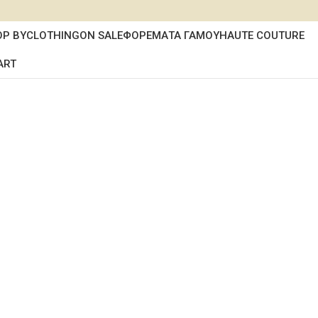
OP BY
CLOTHING
ON SALE
ΦΟΡΕΜΑΤΑ ΓΑΜΟΥ
HAUTE COUTURE
ART