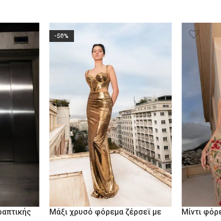
-50%
ραπτικής
Μάξι χρυσό φόρεμα ζέρσεϊ με
Μίντι φόρ