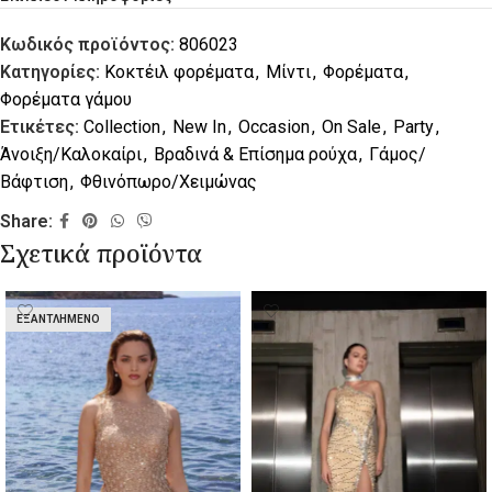
Κωδικός προϊόντος:
806023
Κατηγορίες:
Κοκτέιλ φορέματα
,
Μίντι
,
Φορέματα
,
Φορέματα γάμου
Ετικέτες:
Collection
,
New In
,
Occasion
,
On Sale
,
Party
,
Άνοιξη/Καλοκαίρι
,
Βραδινά & Επίσημα ρούχα
,
Γάμος/
Βάφτιση
,
Φθινόπωρο/Χειμώνας
Share:
Σχετικά προϊόντα
ΕΞΑΝΤΛΗΜΈΝΟ