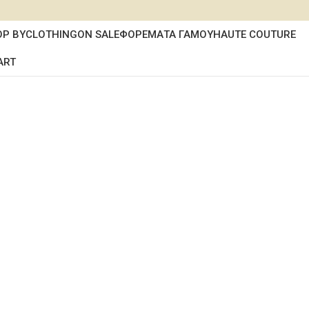
OP BY
CLOTHING
ON SALE
ΦΟΡΕΜΑΤΑ ΓΑΜΟΥ
HAUTE COUTURE
ART