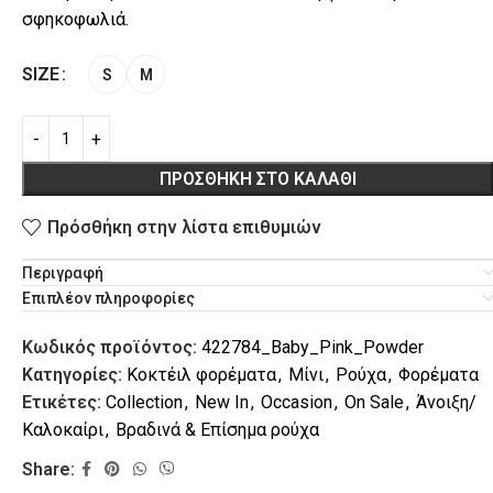
σφηκοφωλιά.
SIZE
S
M
ΠΡΟΣΘΉΚΗ ΣΤΟ ΚΑΛΆΘΙ
L
VACATION
Πρόσθήκη στην λίστα επιθυμιών
Περιγραφή
Επιπλέον πληροφορίες
Κωδικός προϊόντος:
422784_Baby_Pink_Powder
Κατηγορίες:
Κοκτέιλ φορέματα
,
Μίνι
,
Ρούχα
,
Φορέματα
Ετικέτες:
Collection
,
New In
,
Occasion
,
On Sale
,
Άνοιξη/
Καλοκαίρι
,
Βραδινά & Επίσημα ρούχα
Share: