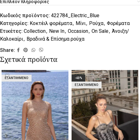
Επιπλέον πληροφορίες
Κωδικός προϊόντος:
422784_Electric_Blue
Κατηγορίες:
Κοκτέιλ φορέματα
,
Μίνι
,
Ρούχα
,
Φορέματα
Ετικέτες:
Collection
,
New In
,
Occasion
,
On Sale
,
Άνοιξη/
Καλοκαίρι
,
Βραδινά & Επίσημα ρούχα
Share:
Σχετικά προϊόντα
ΕΞΑΝΤΛΗΜΈΝΟ
-40%
ΕΞΑΝΤΛΗΜΈΝΟ