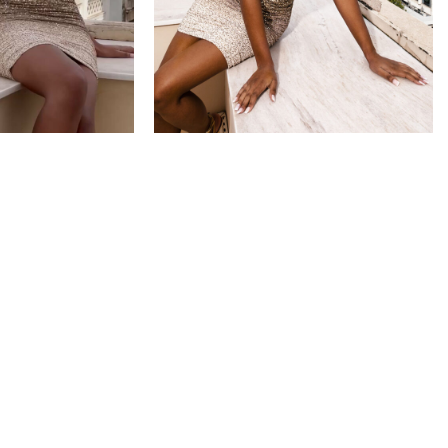
ΓΆΜΟΣ/ΒΆΦΤΙΣΗ
PARTY
CASUA