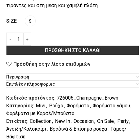
τιράντες και στη μέση και χαμηλή πλάτη.
SIZE
S
ΠΡΟΣΘΉΚΗ ΣΤΟ ΚΑΛΆΘΙ
L
VACATION
Πρόσθήκη στην λίστα επιθυμιών
Περιγραφή
Επιπλέον πληροφορίες
Κωδικός προϊόντος:
726006_Champagne_Brown
Κατηγορίες:
Μίνι
,
Ρούχα
,
Φορέματα
,
Φορέματα γάμου
,
Φορέματα με Κορσέ/Μπούστο
Ετικέτες:
Collection
,
New In
,
Occasion
,
On Sale
,
Party
,
Άνοιξη/Καλοκαίρι
,
Βραδινά & Επίσημα ρούχα
,
Γάμος/
Βάφτιση