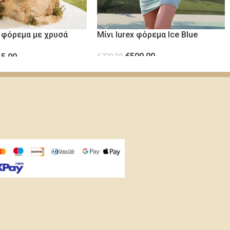
 φόρεμα με χρυσά
Μίνι lurex φόρεμα Ice Blue
ink
€
500.00
15.00
€
720.00
ΕΠΙΛΟΓΉ