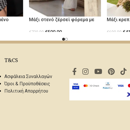
μένο
Μάξι στενό ζέρσεϊ φόρεμα με
Μάξι κρεπ
μπούστο
μέταλλα P
€
500.00
€
4
€
720.00
€
690.00
ΕΠΙΛΟΓΉ
ΕΠΙΛΟΓΉ
T&CS
Ασφάλεια Συναλλαγών
Όροι & Προϋποθέσεις
Πολιτική Απορρήτου