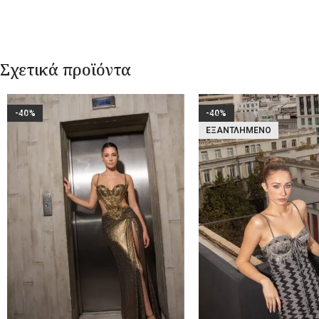
Σχετικά προϊόντα
-40%
-40%
ΕΞΑΝΤΛΗΜΈΝΟ