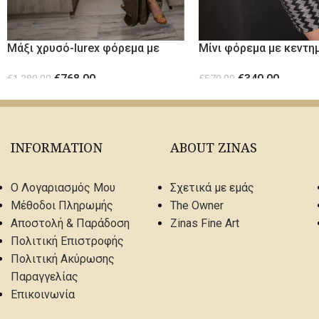
Μάξι χρυσό-lurex φόρεμα με
Μίνι φόρεμα με κεντη
χρυσές μεταλλικές
μπούστο
€
768.00
€
340.00
λεπτομέρειες
€
1,280.00
€
570.00
ΕΠΙΛΟΓΉ
ΕΠΙΛΟΓΉ
INFORMATION
ABOUT ZINAS
Ο Λογαριασμός Μου
Σχετικά με εμάς
Μέθοδοι Πληρωμής
The Owner
Αποστολή & Παράδοση
Zinas Fine Art
Πολιτική Επιστροφής
Πολιτική Ακύρωσης
Παραγγελίας
Επικοινωνία