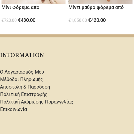
Μίνι φόρεμα από
Μίντι μαύρο φόρεμα από
ντεγκραντέ παγιέτα
δαντέλα και παγιέτα
€
430.00
€
420.00
Champagne Brown
€
720.00
€
1,050.00
ΕΠΙΛΟΓΉ
ΕΠΙΛΟΓΉ
INFORMATION
Ο Λογαριασμός Μου
Μέθοδοι Πληρωμής
Αποστολή & Παράδοση
Πολιτική Επιστροφής
Πολιτική Ακύρωσης Παραγγελίας
Επικοινωνία