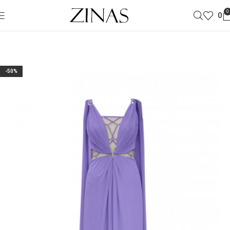
0
0
-50%