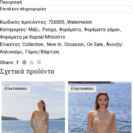
Περιγραφή
Επιπλέον πληροφορίες
Κωδικός προϊόντος:
726005_Watermelon
Κατηγορίες:
Μάξι
,
Ρούχα
,
Φορέματα
,
Φορέματα γάμου
,
Φορέματα με Κορσέ/Μπούστο
Ετικέτες:
Collection
,
New In
,
Occasion
,
On Sale
,
Άνοιξη/
Καλοκαίρι
,
Γάμος/Βάφτιση
Share:
Σχετικά προϊόντα
ΕΞΑΝΤΛΗΜΈΝΟ
ΕΞΑΝΤΛΗΜΈΝΟ