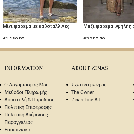
Μίνι φόρεμα με κρύσταλλινες
Μάξι φόρεμα υψηλής 
πέτρες
με κρύσταλλα
€
1,160.00
€
2,300.00
ΕΠΙΛΟΓΉ
ΕΠΙΛΟΓΉ
INFORMATION
ABOUT ZINAS
Ο Λογαριασμός Μου
Σχετικά με εμάς
Μέθοδοι Πληρωμής
The Owner
Αποστολή & Παράδοση
Zinas Fine Art
Πολιτική Επιστροφής
Πολιτική Ακύρωσης
Παραγγελίας
Επικοινωνία