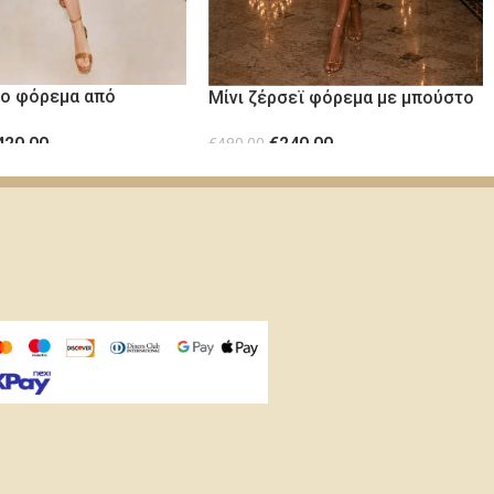
ρο φόρεμα από
Μίνι ζέρσεϊ φόρεμα με μπούστο
ι παγιέτα
και διαφάνεια Red
420.00
€
240.00
€
480.00
ΕΠΙΛΟΓΉ