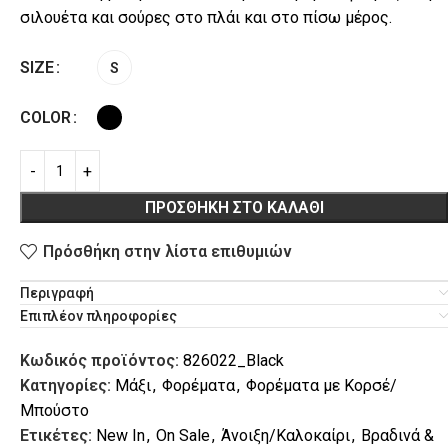
σιλουέτα και σούρες στο πλάι και στο πίσω μέρος.
SIZE
S
COLOR
L
VACATION
ΠΡΟΣΘΉΚΗ ΣΤΟ ΚΑΛΆΘΙ
Πρόσθήκη στην λίστα επιθυμιών
Περιγραφή
Επιπλέον πληροφορίες
Κωδικός προϊόντος:
826022_Black
Κατηγορίες:
Μάξι
,
Φορέματα
,
Φορέματα με Κορσέ/
Μπούστο
Ετικέτες:
New In
,
On Sale
,
Άνοιξη/Καλοκαίρι
,
Βραδινά &