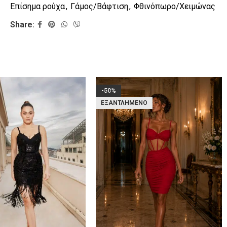
Επίσημα ρούχα
,
Γάμος/Βάφτιση
,
Φθινόπωρο/Χειμώνας
Share:
-50%
ΕΞΑΝΤΛΗΜΈΝΟ