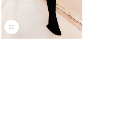
Κλικ για μεγέθυνση