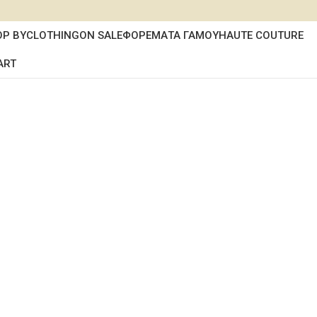
OP BY
CLOTHING
ON SALE
ΦΟΡΕΜΑΤΑ ΓΑΜΟΥ
HAUTE COUTURE
ART