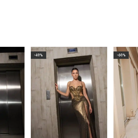
-40%
-60%