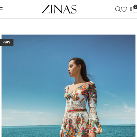
0
0
-50%