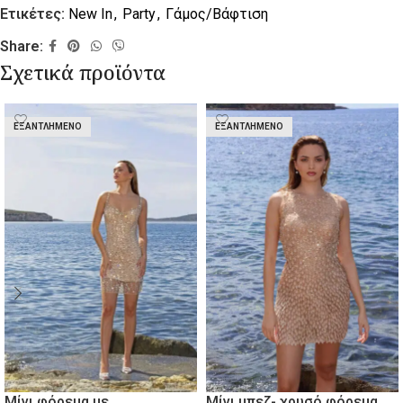
Ετικέτες:
New In
,
Party
,
Γάμος/Βάφτιση
Share:
Σχετικά προϊόντα
ΕΞΑΝΤΛΗΜΈΝΟ
ΕΞΑΝΤΛΗΜΈΝΟ
Μίνι φόρεμα με
Μίνι μπεζ- χρυσό φόρεμα