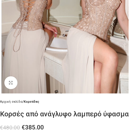
Κλικ για μεγέθυνση
Αρχική σελίδα
Κορσέδες
Κορσές από ανάγλυφο λαμπερό ύφασμα
€
385.00
€
480.00