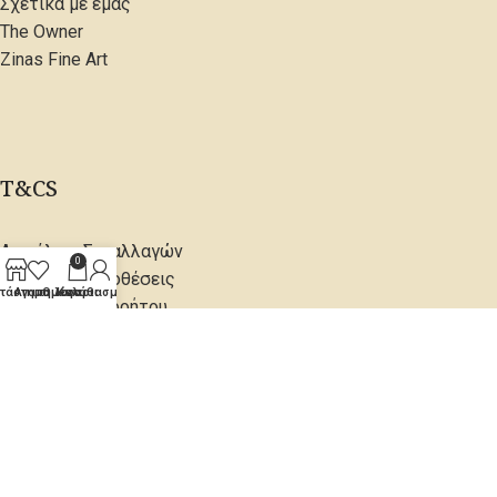
Σχετικά με εμάς
The Owner
Zinas Fine Art
T&CS
Ασφάλεια Συναλλαγών
0
Όροι & Προϋποθέσεις
τάστημα
Αγαπημένα
Ο λογαριασμός μου
Καλάθι
Πολιτική Απορρήτου